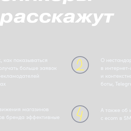
 расскажут
, как показываться
О нестанда
получать больше заявок
в интернет
рекламодателей
и контекстн
ках
боты, Teleg
вижения магазинов
А также об 
алов бренда эффективные
с ecom в S