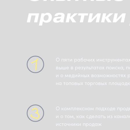
практики
О пяти рабочих инструментах
выше в результатах поиска, 
и о медийных возможностях 
на топовых торговых площад
О комплексном подходе прод
и о том, как сделать из кан
источники продаж